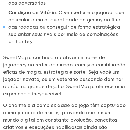
dos adversários.
Condição de Vitória:
O vencedor é o jogador que
acumular a maior quantidade de gemas ao final
das rodadas ou conseguir de forma estratégica
suplantar seus rivais por meio de combinações
brilhantes.
SweetMagic continua a cativar milhares de
jogadores ao redor do mundo, com sua combinação
eficaz de magia, estratégia e sorte. Seja você um
jogador novato, ou um veterano buscando dominar
o próximo grande desafio, SweetMagic oferece uma
experiência inesquecível.
O charme e a complexidade do jogo têm capturado
a imaginação de muitos, provando que em um
mundo digital em constante evolução, conceitos
criativos e execuções habilidosas ainda são