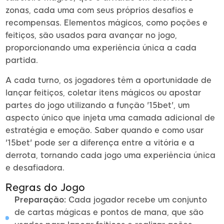
zonas, cada uma com seus próprios desafios e
recompensas. Elementos mágicos, como poções e
feitiços, são usados para avançar no jogo,
proporcionando uma experiência única a cada
partida.
A cada turno, os jogadores têm a oportunidade de
lançar feitiços, coletar itens mágicos ou apostar
partes do jogo utilizando a função '15bet', um
aspecto único que injeta uma camada adicional de
estratégia e emoção. Saber quando e como usar
'15bet' pode ser a diferença entre a vitória e a
derrota, tornando cada jogo uma experiência única
e desafiadora.
Regras do Jogo
Preparação:
Cada jogador recebe um conjunto
de cartas mágicas e pontos de mana, que são