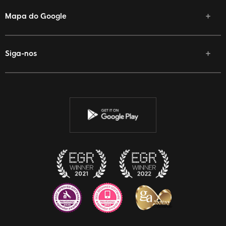
Mapa do Google
Siga-nos
Facebook
Twitter
YouTube
Instagram
Discord
Twitch
Reddit