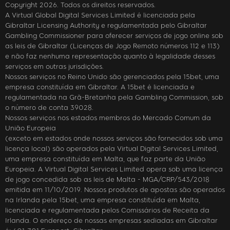
Copyright 2026. Todos os direitos reservados.
A Virtual Global Digital Services Limited é licenciada pela
Gibraltar Licensing Authority e regulamentada pelo Gibraltar
Gambling Commissioner para oferecer serviços de jogo online sob
as leis de Gibraltar (Licenças de Jogo Remoto números 112 e 113)
e não faz nenhuma representação quanto à legalidade desses
serviços em outras jurisdições.
Nossos serviços no Reino Unido são gerenciados pela 15bet, uma
empresa constituída em Gibraltar. A 15bet é licenciada e
regulamentada na Grã-Bretanha pela Gambling Commission, sob
o número de conta 39028.
Nossos serviços nos estados membros do Mercado Comum da
União Europeia
(exceto em estados onde nossos serviços são fornecidos sob uma
licença local) são operados pela Virtual Digital Services Limited,
uma empresa constituída em Malta, que faz parte da União
Europeia. A Virtual Digital Services Limited opera sob uma licença
de jogo concedida sob as leis de Malta - MGA/CRP/543/2018
emitida em 11/10/2019. Nossos produtos de apostas são operados
na Irlanda pela 15bet, uma empresa constituída em Malta,
licenciada e regulamentada pelos Comissários de Receita da
Irlanda. O endereço de nossas empresas sediadas em Gibraltar