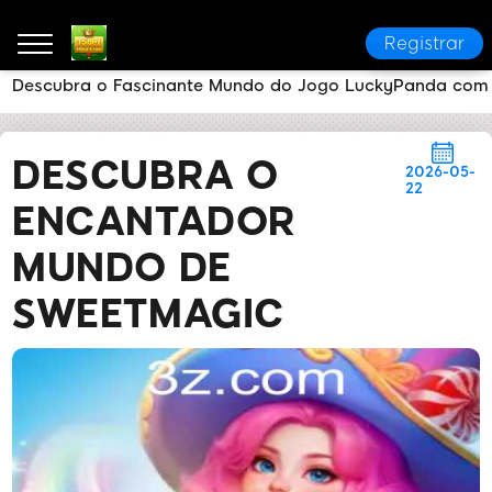
Registrar
Descubra o Fascinante Mundo do Jogo LuckyPanda com 
15bet
Central de Notícias
Descubra o Encantador
DESCUBRA O
2026-05-
22
ENCANTADOR
MUNDO DE
SWEETMAGIC