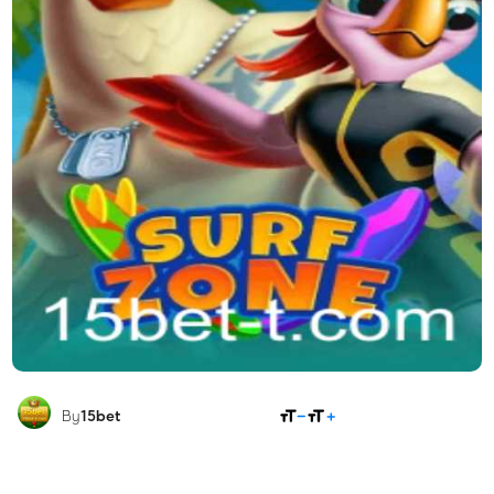
COMPARTILHAR
By
15bet