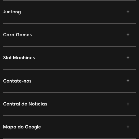
Jueteng
Card Games
Slot Machines
Contate-nos
Central de Notícias
Mapa do Google