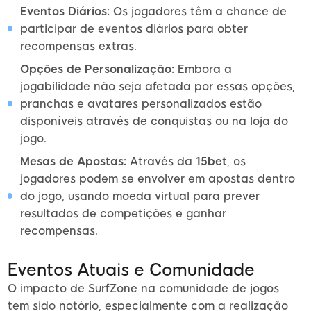
Eventos Diários:
Os jogadores têm a chance de
participar de eventos diários para obter
recompensas extras.
Opções de Personalização:
Embora a
jogabilidade não seja afetada por essas opções,
pranchas e avatares personalizados estão
disponíveis através de conquistas ou na loja do
jogo.
Mesas de Apostas:
Através da
15bet
, os
jogadores podem se envolver em apostas dentro
do jogo, usando moeda virtual para prever
resultados de competições e ganhar
recompensas.
Eventos Atuais e Comunidade
O impacto de SurfZone na comunidade de jogos
tem sido notório, especialmente com a realização