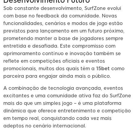
Desenvolvimento Futuro
Sob constante desenvolvimento, SurfZone evolui
com base no feedback da comunidade. Novas
funcionalidades, cenários e modos de jogo estão
previstos para lançamento em um futuro próximo,
prometendo manter a base de jogadores sempre
entretida e desafiada. Este compromisso com
aprimoramento contínuo e inovação também se
reflete em competições oficiais e eventos
promocionais, muitos dos quais têm a
15bet
como
parceira para engajar ainda mais o público.
A combinação de tecnologia avançada, eventos
excitantes e uma comunidade ativa faz do SurfZone
mais do que um simples jogo – é uma plataforma
dinâmica que oferece entretenimento e competição
em tempo real, conquistando cada vez mais
adeptos no cenário internacional.