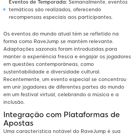
Eventos de Temporada:
Semanalmente, eventos
temáticos são realizados, oferecendo
recompensas especiais aos participantes.
Os eventos do mundo atual têm se refletido na
forma como RaveJump se mantém relevante.
Adaptações sazonais foram introduzidas para
manter a experiência fresca e engajar os jogadores
em questões contemporâneas, como
sustentabilidade e diversidade cultural.
Recentemente, um evento especial se concentrou
em unir jogadores de diferentes partes do mundo
em um festival virtual, celebrando a música e a
inclusão.
Integração com Plataformas de
Apostas
Uma característica notável do RaveJump é sua