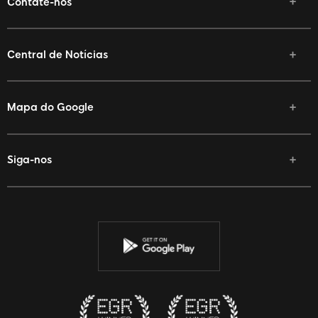
Contate-nos
Central de Notícias
Mapa do Google
Siga-nos
Facebook
Twitter
YouTube
Instagram
Discord
Twitch
Reddit