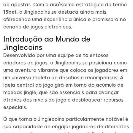
de apostas. Com o acréscimo estratégico do termo
15bet
, o Jinglecoins se destaca ainda mais,
oferecendo uma experiência única e promissora no
cenário de jogos eletrônicos.
Introdução ao Mundo de
Jinglecoins
Desenvolvido por uma equipe de talentosos
criadores de jogos, o Jinglecoins se posiciona como
uma aventura vibrante que coloca os jogadores em
um universo repleto de desafios e recompensas. A
ideia central do jogo gira em torno do acúmulo de
moedas jingle, que são essenciais para avançar
através dos níveis do jogo e desbloquear recursos
especiais.
O que torna o Jinglecoins particularmente notável é
sua capacidade de engajar jogadores de diferentes