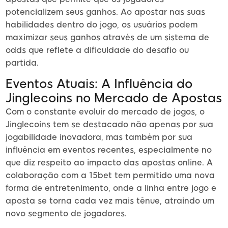
potencializem seus ganhos. Ao apostar nas suas
habilidades dentro do jogo, os usuários podem
maximizar seus ganhos através de um sistema de
odds que reflete a dificuldade do desafio ou
partida.
Eventos Atuais: A Influência do
Jinglecoins no Mercado de Apostas
Com o constante evoluir do mercado de jogos, o
Jinglecoins tem se destacado não apenas por sua
jogabilidade inovadora, mas também por sua
influência em eventos recentes, especialmente no
que diz respeito ao impacto das apostas online. A
colaboração com a 15bet tem permitido uma nova
forma de entretenimento, onde a linha entre jogo e
aposta se torna cada vez mais tênue, atraindo um
novo segmento de jogadores.