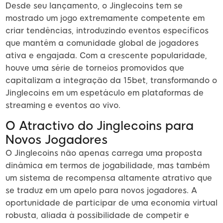
Desde seu lançamento, o Jinglecoins tem se
mostrado um jogo extremamente competente em
criar tendências, introduzindo eventos específicos
que mantêm a comunidade global de jogadores
ativa e engajada. Com a crescente popularidade,
houve uma série de torneios promovidos que
capitalizam a integração da 15bet, transformando o
Jinglecoins em um espetáculo em plataformas de
streaming e eventos ao vivo.
O Atractivo do Jinglecoins para
Novos Jogadores
O Jinglecoins não apenas carrega uma proposta
dinâmica em termos de jogabilidade, mas também
um sistema de recompensa altamente atrativo que
se traduz em um apelo para novos jogadores. A
oportunidade de participar de uma economia virtual
robusta, aliada à possibilidade de competir e