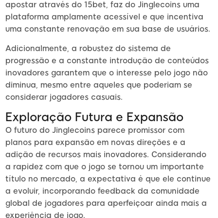
apostar através do 15bet, faz do Jinglecoins uma
plataforma amplamente acessível e que incentiva
uma constante renovação em sua base de usuários.
Adicionalmente, a robustez do sistema de
progressão e a constante introdução de conteúdos
inovadores garantem que o interesse pelo jogo não
diminua, mesmo entre aqueles que poderiam se
considerar jogadores casuais.
Exploração Futura e Expansão
O futuro do Jinglecoins parece promissor com
planos para expansão em novas direções e a
adição de recursos mais inovadores. Considerando
a rapidez com que o jogo se tornou um importante
título no mercado, a expectativa é que ele continue
a evoluir, incorporando feedback da comunidade
global de jogadores para aperfeiçoar ainda mais a
experiência de jogo.